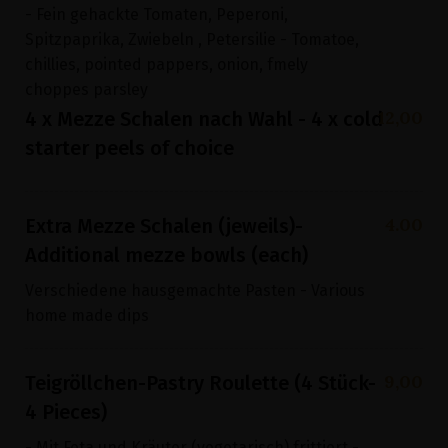
- Fein gehackte Tomaten, Peperoni,
Spitzpaprika, Zwiebeln , Petersilie - Tomatoe,
chillies, pointed pappers, onion, fmely
choppes parsley
12,00
4 x Mezze Schalen nach Wahl - 4 x cold
starter peels of choice
4.00
Extra Mezze Schalen (jeweils)-
Additional mezze bowls (each)
Verschiedene hausgemachte Pasten - Various
home made dips
9,00
Teigröllchen-Pastry Roulette (4 Stück-
4 Pieces)
- Mit Feta und Kräuter (vegetarisch) frittiert -