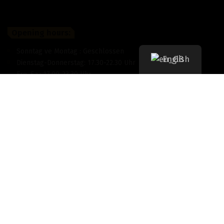
Opening hours:
Sonntag ve Montag : Geschlossen
English
Dienstag-Donnerstag: 17.30-22.30 Uhr
Fre.-Sa.: 17.00-23.30 Uhr
Address:
Reichenberger Str. 147, 10999 Berlin
Contact
030 67954280
kontakt@tenur.de
Impressum: